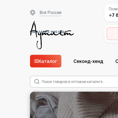
Позв
вся Россия
+7 
РАБОТАЕМ С 1995 ГОДА
Каталог
Секонд-хенд
Поиск
товаров