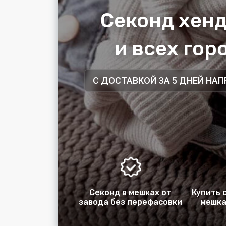
Секонд хенд
и всех го
С ДОСТАВКОЙ ЗА 5 ДНЕЙ НА
Секонд в мешках от
Купить 
завода без перефасовки
мешка