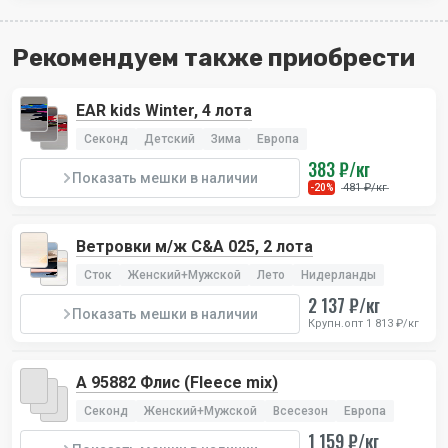
Рекомендуем также приобрести
EAR kids Winter, 4 лота
Секонд
Детский
Зима
Европа
383 ₽/кг
Показать мешки в наличии
481 ₽/кг
-20%
Ветровки м/ж C&A 025, 2 лота
Сток
Женский+Мужской
Лето
Нидерланды
2 137 ₽/кг
Показать мешки в наличии
Крупн.опт 1 813 ₽/кг
А 95882 Флис (Fleece mix)
Секонд
Женский+Мужской
Всесезон
Европа
1 159 ₽/кг