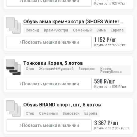
Показать мешки в наличии
Крупн.опт 927 ₽/кг
Обувь зима крем+экстра (SHOES Winter
Cream+Extra)
Секонд
Крем+Экстра
Семейный
Зима
Европа
1 152 ₽/кг
Показать мешки в наличии
Крупн.опт 922 ₽/кг
Тонковки Корея, 5 лотов
Сток
Женский+Мужской
Всесезон
Корея,
Республика
598 ₽/шт
Показать мешки в наличии
Крупн.опт 505 ₽/шт
Обувь BRAND спорт, шт, 8 лотов
Сток
Семейный
Всесезон
Европа
3 367 ₽/шт
Показать мешки в наличии
Крупн.опт 2 862 ₽/шт