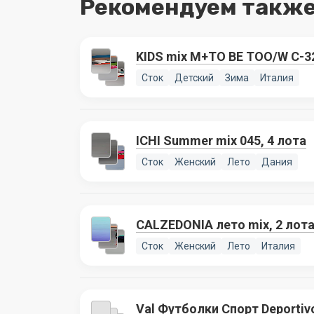
Рекомендуем также
KIDS mix M+TO BE TOO/W C-32
Сток
Детский
Зима
Италия
ICHI Summer mix 045, 4 лота
Сток
Женский
Лето
Дания
CALZEDONIA лето mix, 2 лот
Сток
Женский
Лето
Италия
Val Футболки Спорт Deportiv