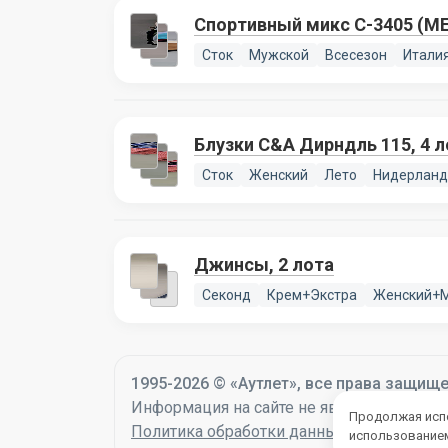
Спортивный микс C-3405 (MEN
Сток
Мужской
Всесезон
Итали
Блузки C&A Дирндль 115, 4 л
Сток
Женский
Лето
Нидерлан
Джинсы, 2 лота
Секонд
Крем+Экстра
Женский+
1995-2026 © «Аутлет», все права защищ
Информация на сайте не является оферто
Продолжая испо
Политика обработки данных
использованием