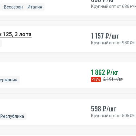
Крупный опт от 686 ₽/
Всесезон
Италия
1 157 ₽/шт
125, 3 лота
Крупный опт от 980 ₽/
1 862 ₽/кг
2 191 ₽/кг
Германия
-15%
598 ₽/шт
Крупный опт от 505 ₽/
 Республика