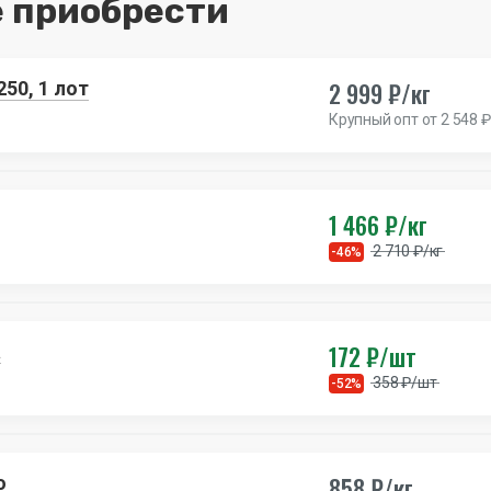
 приобрести
2 999 ₽/кг
50, 1 лот
Крупный опт от 2 548 ₽
1 466 ₽/кг
2 710 ₽/кг
-46%
172 ₽/шт
а
358 ₽/шт
-52%
858 ₽/кг
o