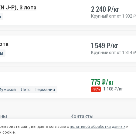
2 240 ₽/кг
 J-P), 3 лота
Крупный опт от 1 902 ₽
я
1 549 ₽/кг
ота
Крупный опт от 1 314 ₽
ды
775 ₽/кг
1 108 ₽/кг
Мужской
Лето
Германия
-30%
ены
Контакты
й –
Подробнее
+7 831 283-83-85
льзовать сайт, вы даете согласие с
политикой обработки данных
и
mail@autlet.ru
 cookie.