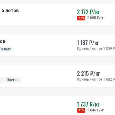
2 172 ₽/кг
 5 лотов
2 558 ₽/кг
-15%
1 187 ₽/кг
отов
Крупный опт от 1 009 ₽
Канада
2 215 ₽/кг
Крупный опт от 1 882 ₽
н
Швеция
1 737 ₽/кг
2 046 ₽/кг
-15%