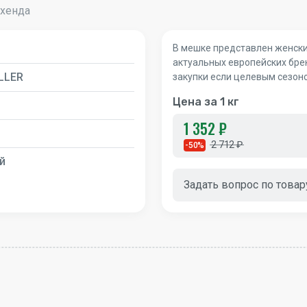
-хенда
В мешке представлен женски
актуальных европейских бре
LLER
закупки если целевым сезон
Цена за 1 кг
1 352 ₽
2 712 ₽
-50%
й
Задать вопрос по товар