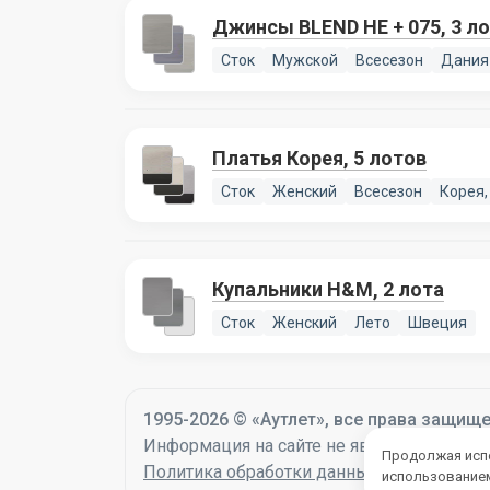
Джинсы BLEND HE + 075, 3 л
Сток
Мужской
Всесезон
Дания
Платья Корея, 5 лотов
Сток
Женский
Всесезон
Корея,
Купальники H&M, 2 лота
Сток
Женский
Лето
Швеция
1995-2026 © «Аутлет», все права защищ
Информация на сайте не является оферто
Продолжая испо
Политика обработки данных
использованием