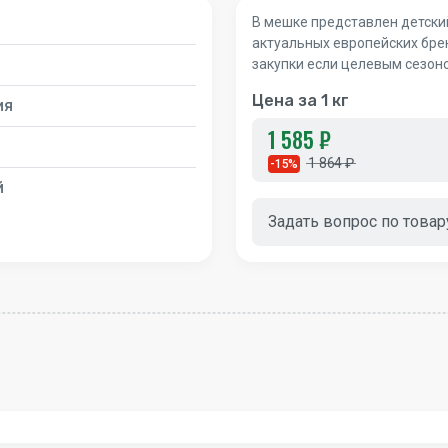
В мешке представлен детски
актуальных европейских бре
закупки если целевым сезон
Цена за 1 кг
ия
1 585 ₽
1 864 ₽
-15%
й
Задать вопрос по товар