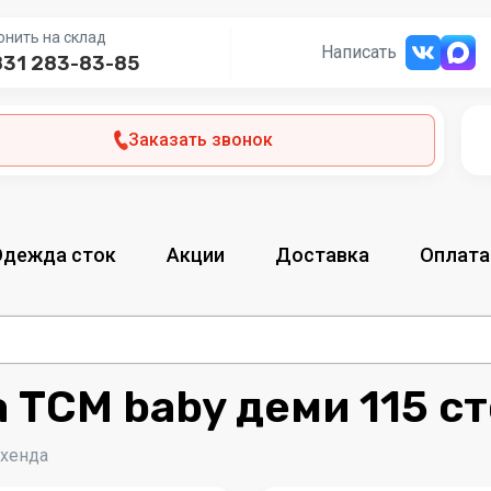
онить на склад
Написать
831 283-83-85
Заказать звонок
Одежда сток
Акции
Доставка
Оплата
 TCM baby деми 115 с
-хенда