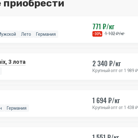
 приобрести
771 ₽/кг
1 102 ₽/кг
Мужской
Лето
Германия
-30%
2 340 ₽/кг
x, 3 лота
Крупный опт от 1 989 ₽
1 694 ₽/кг
Крупный опт от 1 438 ₽
н
Германия
1 551 ₽/кг