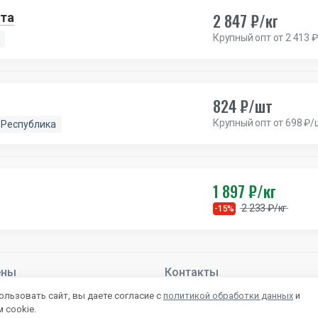
2 847 ₽/кг
ота
Крупный опт от 2 413 ₽
824 ₽/шт
Крупный опт от 698 ₽/
 Республика
1 897 ₽/кг
2 233 ₽/кг
-15%
ены
Контакты
й –
Подробнее
+7 831 283-83-85
льзовать сайт, вы даете согласие с
политикой обработки данных
и
mail@autlet.ru
 cookie.