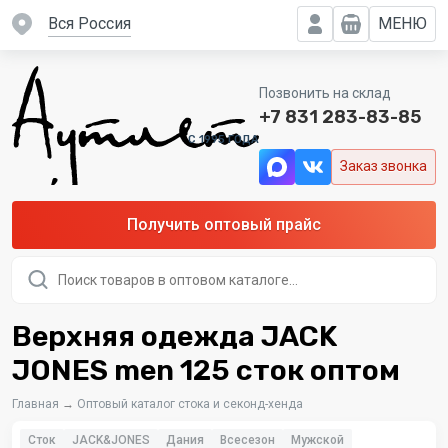
вся Россия
МЕНЮ
Позвонить на склад
+7 831 283-83-85
C 1995 ГОДА
Заказ звонка
Получить оптовый прайс
Поиск
товаров
Верхняя одежда JACK
JONES men 125 сток оптом
Главная
→
Оптовый каталог стока и секонд-хенда
Сток
JACK&JONES
Дания
Всесезон
Мужской