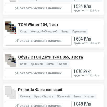
1 534 ₽/кг
Показать мешки в наличии
Крупн.опт 1 225 ₽/кг
TCM Winter 104, 1 лот
Сток
Женский+Мужской
Зима
Германия
1 604 ₽/кг
Показать мешки в наличии
Крупн.опт 1 363 ₽/кг
Обувь СТОК дети зима 065, 3 лота
Сток
Детский
Зима
Европа
1 676 ₽/кг
Показать мешки в наличии
Крупн.опт 1 421 ₽/кг
Primetta Флис женский
Секонд
Крем+Экстра
Женский
Зима
Италия
1 049 ₽/кг
Показать мешки в наличии