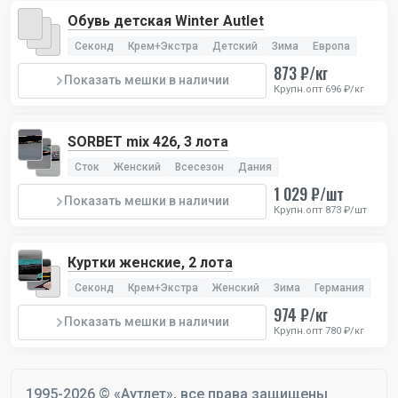
Обувь детская Winter Autlet
Секонд
Крем+Экстра
Детский
Зима
Европа
873 ₽/кг
Показать мешки в наличии
Крупн.опт 696 ₽/кг
SORBET mix 426, 3 лота
Сток
Женский
Всесезон
Дания
1 029 ₽/шт
Показать мешки в наличии
Крупн.опт 873 ₽/шт
Куртки женские, 2 лота
Секонд
Крем+Экстра
Женский
Зима
Германия
974 ₽/кг
Показать мешки в наличии
Крупн.опт 780 ₽/кг
1995-2026 © «Аутлет», все права защищены