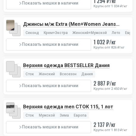
1 294 ₽/кг
Показать мешки в наличии
Крупн.опт 1 034 ₽/кг
Джинсы м/ж Extra (Men+Women Jeans
Extra), 1 лот
Секонд
Крем+Экстра
Женский+Мужской
Лето
Европ
1 032 ₽/кг
Показать мешки в наличии
Крупн.опт 826 ₽/кг
Верхняя одежда BESTSELLER Дания
Сток
Женский
Всесезон
Дания
2 887 ₽/кг
Показать мешки в наличии
Крупн.опт 2 450 ₽/кг
Верхняя одежда men СТОК 115, 1 лот
Сток
Мужской
Зима
Европа
2 137 ₽/кг
Показать мешки в наличии
Крупн.опт 1 813 ₽/кг