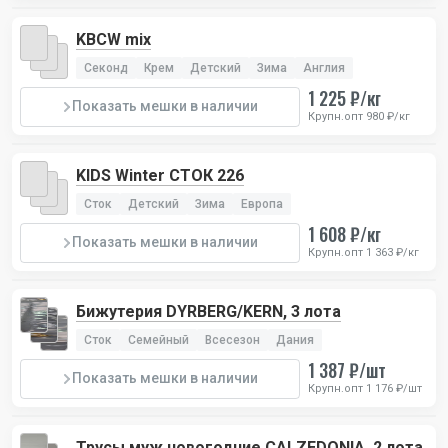
KBCW mix
Секонд
Крем
Детский
Зима
Англия
1 225 ₽/кг
Показать мешки в наличии
Крупн.опт 980 ₽/кг
KIDS Winter СТОК 226
Сток
Детский
Зима
Европа
1 608 ₽/кг
Показать мешки в наличии
Крупн.опт 1 363 ₽/кг
Бижутерия DYRBERG/KERN, 3 лота
Сток
Семейный
Всесезон
Дания
1 387 ₽/шт
Показать мешки в наличии
Крупн.опт 1 176 ₽/шт
Трусы муж новогодние CALZEDONIA, 2 лота