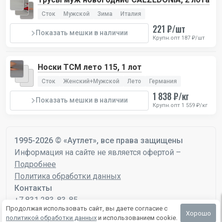
Сток
Мужской
Зима
Италия
221 ₽/шт
Показать мешки в наличии
Крупн.опт 187 ₽/шт
Носки TCM лето 115, 1 лот
Сток
Женский+Мужской
Лето
Германия
1 838 ₽/кг
Показать мешки в наличии
Крупн.опт 1 559 ₽/кг
1995-2026 © «Аутлет», все права защищены
Информация на сайте не является офертой –
Подробнее
Политика обработки данных
Контакты
+7 831 283-83-85
Продолжая использовать сайт, вы даете согласие с
mail@autlet.ru
Хорошо
политикой обработки данных
и использованием cookie.