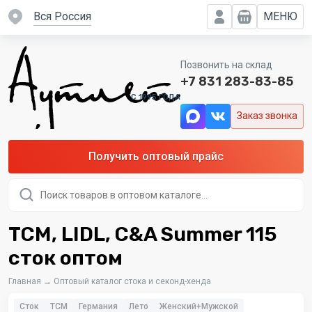
вся Россия
МЕНЮ
Позвонить на склад
+7 831 283-83-85
C 1995 ГОДА
Заказ звонка
Получить оптовый прайс
Поиск
товаров
TCM, LIDL, C&A Summer 115
сток оптом
Главная
→
Оптовый каталог стока и секонд-хенда
Сток
TCM
Германия
Лето
Женский+Мужской