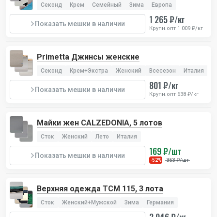
Секонд
Крем
Семейный
Зима
Европа
1 265 ₽/кг
Показать мешки в наличии
Крупн.опт 1 009 ₽/кг
Primetta Джинсы женские
Секонд
Крем+Экстра
Женский
Всесезон
Италия
801 ₽/кг
Показать мешки в наличии
Крупн.опт 638 ₽/кг
Майки жен CALZEDONIA, 5 лотов
Сток
Женский
Лето
Италия
169 ₽/шт
Показать мешки в наличии
353 ₽/шт
-52%
Верхняя одежда TCM 115, 3 лота
Сток
Женский+Мужской
Зима
Германия