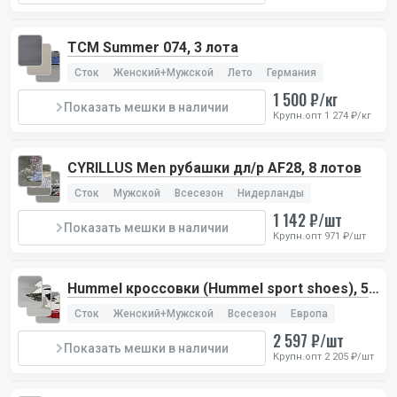
TCM Summer 074, 3 лота
Сток
Женский+Мужской
Лето
Германия
1 500 ₽/кг
Показать мешки в наличии
Крупн.опт 1 274 ₽/кг
CYRILLUS Men рубашки дл/р AF28, 8 лотов
Сток
Мужской
Всесезон
Нидерланды
1 142 ₽/шт
Показать мешки в наличии
Крупн.опт 971 ₽/шт
Hummel кроссовки (Hummel sport shoes), 5
лотов
Сток
Женский+Мужской
Всесезон
Европа
2 597 ₽/шт
Показать мешки в наличии
Крупн.опт 2 205 ₽/шт