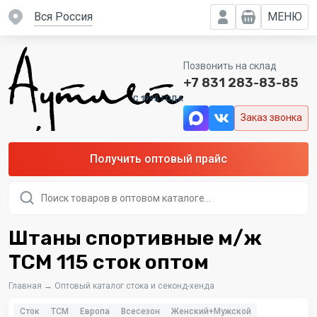
вся Россия
МЕНЮ
Позвонить на склад
+7 831 283-83-85
C 1995 ГОДА
Заказ звонка
Получить оптовый прайс
Поиск
товаров
Штаны спортивные м/ж
TCM 115 сток оптом
Главная
→
Оптовый каталог стока и секонд-хенда
Сток
TCM
Европа
Всесезон
Женский+Мужской