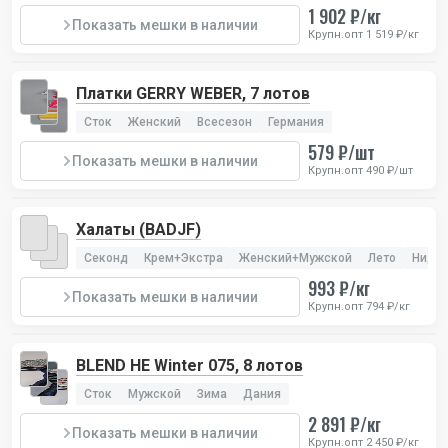
1 902 ₽/кг
Показать мешки в наличии
Крупн.опт 1 519 ₽/кг
Платки GERRY WEBER, 7 лотов
Сток
Женский
Всесезон
Германия
579 ₽/шт
Показать мешки в наличии
Крупн.опт 490 ₽/шт
Халаты (BADJF)
Секонд
Крем+Экстра
Женский+Мужской
Лето
Ниде
993 ₽/кг
Показать мешки в наличии
Крупн.опт 794 ₽/кг
BLEND HE Winter 075, 8 лотов
Сток
Мужской
Зима
Дания
2 891 ₽/кг
Показать мешки в наличии
Крупн.опт 2 450 ₽/кг