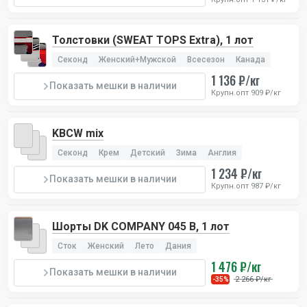
Толстовки (SWEAT TOPS Extra), 1 лот
Секонд
Женский+Мужской
Всесезон
Канада
1 136 ₽/кг
Показать мешки в наличии
Крупн.опт 909 ₽/кг
KBCW mix
Секонд
Крем
Детский
Зима
Англия
1 234 ₽/кг
Показать мешки в наличии
Крупн.опт 987 ₽/кг
Шорты DK COMPANY 045 B, 1 лот
Сток
Женский
Лето
Дания
1 476 ₽/кг
Показать мешки в наличии
2 266 ₽/кг
-35%