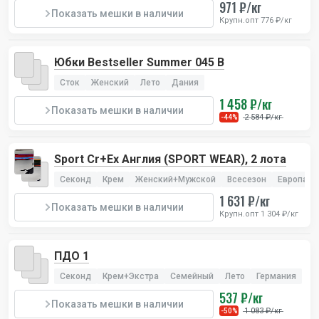
971 ₽/кг
Показать мешки в наличии
Крупн.опт 776 ₽/кг
Юбки Bestseller Summer 045 B
Сток
Женский
Лето
Дания
1 458 ₽/кг
Показать мешки в наличии
2 584 ₽/кг
-44%
Sport Cr+Ex Англия (SPORT WEAR), 2 лота
Секонд
Крем
Женский+Мужской
Всесезон
Европа
1 631 ₽/кг
Показать мешки в наличии
Крупн.опт 1 304 ₽/кг
ПДО 1
Секонд
Крем+Экстра
Семейный
Лето
Германия
537 ₽/кг
Показать мешки в наличии
1 083 ₽/кг
-50%