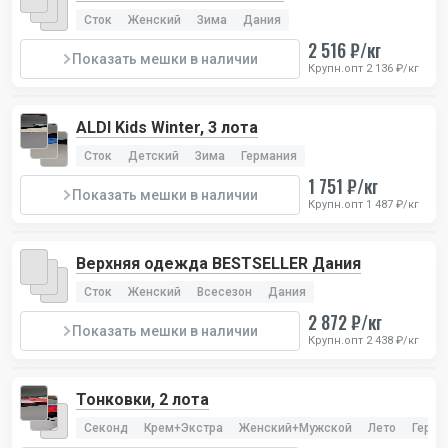
Сток
Женский
Зима
Дания
2 516 ₽/кг
Показать мешки в наличии
Крупн.опт 2 136 ₽/кг
ALDI Kids Winter, 3 лота
Сток
Детский
Зима
Германия
1 751 ₽/кг
Показать мешки в наличии
Крупн.опт 1 487 ₽/кг
Верхняя одежда BESTSELLER Дания
Сток
Женский
Всесезон
Дания
2 872 ₽/кг
Показать мешки в наличии
Крупн.опт 2 438 ₽/кг
Тонковки, 2 лота
Секонд
Крем+Экстра
Женский+Мужской
Лето
Герма