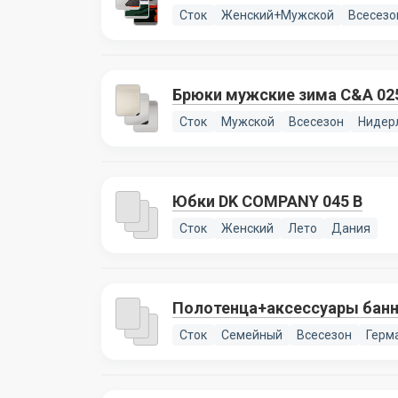
Сток
Женский+Мужской
Всесезо
Брюки мужские зима C&A 025
Сток
Мужской
Всесезон
Нидер
Юбки DK COMPANY 045 B
Сток
Женский
Лето
Дания
Полотенца+аксессуары бан
Сток
Семейный
Всесезон
Герм