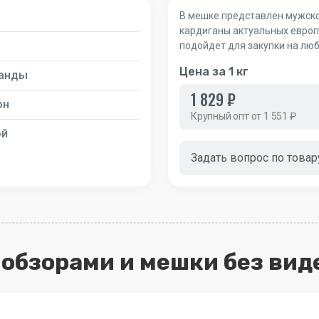
В мешке представлен мужской
кардиганы актуальных европ
подойдет для закупки на люб
Цена за 1 кг
анды
1 829 ₽
он
Крупный опт от 1 551 ₽
ой
Задать вопрос по товар
с обзорами и мешки без вид