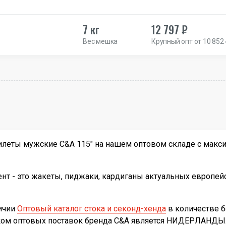
7 кг
12 797 ₽
Вес мешка
Крупный опт от 10 852
еты мужские C&A 115" на нашем оптовом складе с макси
т - это жакеты, пиджаки, кардиганы актуальных европейс
личии
Оптовый каталог стока и секонд-хенда
в количестве 
иком оптовых поставок бренда C&A является НИДЕРЛАНДЫ