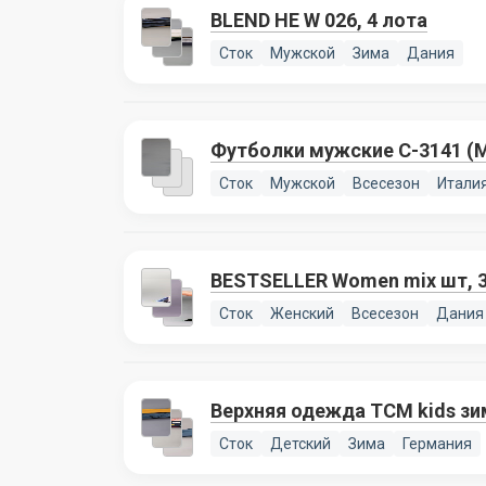
BLEND HE W 026, 4 лота
Сток
Мужской
Зима
Дания
Футболки мужские C-3141 (ME
Сток
Мужской
Всесезон
Итали
BESTSELLER Women mix шт, 3
Сток
Женский
Всесезон
Дания
Верхняя одежда TCM kids зим
Сток
Детский
Зима
Германия