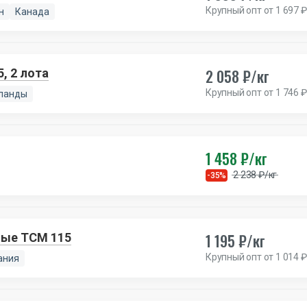
Крупный опт от 1 697 ₽
н
Канада
2 058 ₽/кг
, 2 лота
Крупный опт от 1 746 ₽
ланды
1 458 ₽/кг
2 238 ₽/кг
-35%
1 195 ₽/кг
ные TCM 115
Крупный опт от 1 014 ₽
ания