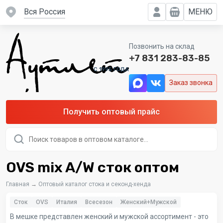
вся Россия
МЕНЮ
Позвонить на склад
+7 831 283-83-85
C 1995 ГОДА
Заказ звонка
Получить оптовый прайс
Поиск
товаров
OVS mix A/W сток оптом
Главная
→
Оптовый каталог стока и секонд-хенда
Сток
OVS
Италия
Всесезон
Женский+Мужской
В мешке представлен женский и мужской ассортимент - это