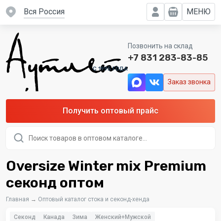
вся Россия
МЕНЮ
Позвонить на склад
+7 831 283-83-85
C 1995 ГОДА
Заказ звонка
Получить оптовый прайс
Поиск
товаров
Oversize Winter mix Premium
секонд оптом
Главная
→
Оптовый каталог стока и секонд-хенда
Секонд
Канада
Зима
Женский+Мужской