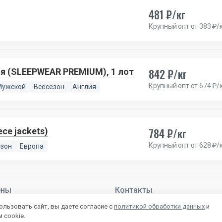
481 ₽/кг
Крупный опт от 383 ₽/
842 ₽/кг
 (SLEEPWEAR PREMIUM), 1 лот
Крупный опт от 674 ₽/
Мужской
Всесезон
Англия
784 ₽/кг
ce jackets)
Крупный опт от 628 ₽/
езон
Европа
ены
Контакты
й –
Подробнее
+7 831 283-83-85
льзовать сайт, вы даете согласие с
политикой обработки данных
и
mail@autlet.ru
 cookie.