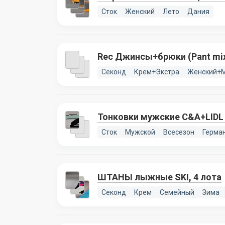
Сток
Женский
Лето
Дания
Rec Джинсы+брюки (Pant mi
Секонд
Крем+Экстра
Женский+
Тонковки мужские C&A+LIDL 
Сток
Мужской
Всесезон
Герма
ШТАНЫ лыжные SKI, 4 лота
Секонд
Крем
Семейный
Зима