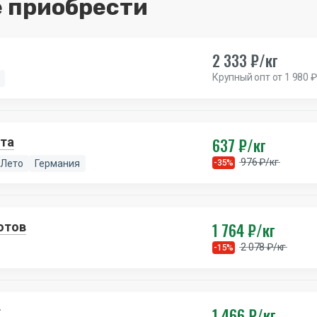
 приобрести
2 333 ₽/кг
Крупный опт от 1 980 ₽
637 ₽/кг
ота
976 ₽/кг
Лето
Германия
-35%
1 764 ₽/кг
лотов
2 078 ₽/кг
-15%
1 466 ₽/кг
т