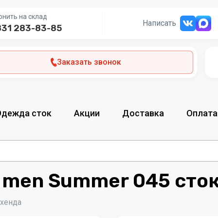
онить на склад
Написать
831 283-83-85
Заказать звонок
Одежда сток
Акции
Доставка
Оплата
men Summer 045 сток
-хенда