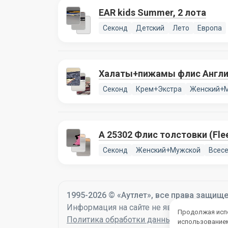
EAR kids Summer, 2 лота
Секонд
Детский
Лето
Европа
Халаты+пижамы флис Англия
Секонд
Крем+Экстра
Женский+
А 25302 Флис толстовки (Flee
Секонд
Женский+Мужской
Всес
1995-2026 © «Аутлет», все права защищ
Информация на сайте не является оферто
Продолжая испо
Политика обработки данных
использованием