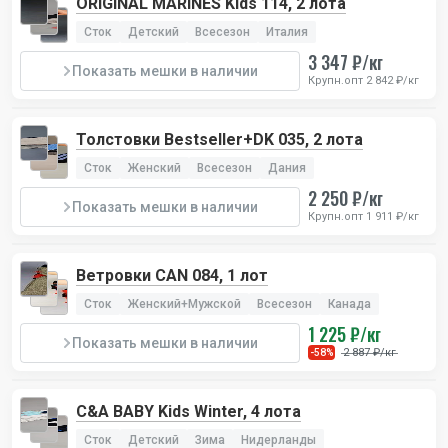
ORIGINAL MARINES Kids 114, 2 лота
Сток
Детский
Всесезон
Италия
3 347 ₽/кг
Показать мешки в наличии
Крупн.опт 2 842 ₽/кг
Толстовки Bestseller+DK 035, 2 лота
Сток
Женский
Всесезон
Дания
2 250 ₽/кг
Показать мешки в наличии
Крупн.опт 1 911 ₽/кг
Ветровки CAN 084, 1 лот
Сток
Женский+Мужской
Всесезон
Канада
1 225 ₽/кг
Показать мешки в наличии
2 887 ₽/кг
-58%
C&A BABY Kids Winter, 4 лота
Сток
Детский
Зима
Нидерланды