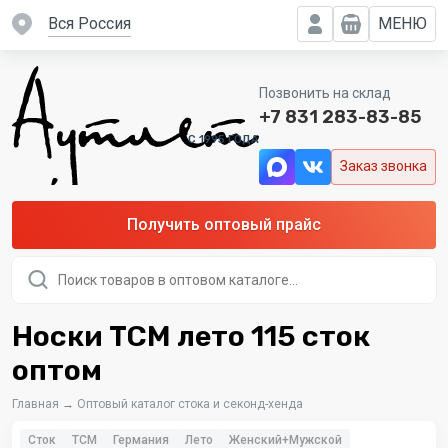
вся Россия
МЕНЮ
Позвонить на склад
+7 831 283-83-85
C 1995 ГОДА
Заказ звонка
Получить оптовый прайс
Поиск
товаров
Носки TCM лето 115 сток
оптом
Главная
→
Оптовый каталог стока и секонд-хенда
Сток
TCM
Германия
Лето
Женский+Мужской