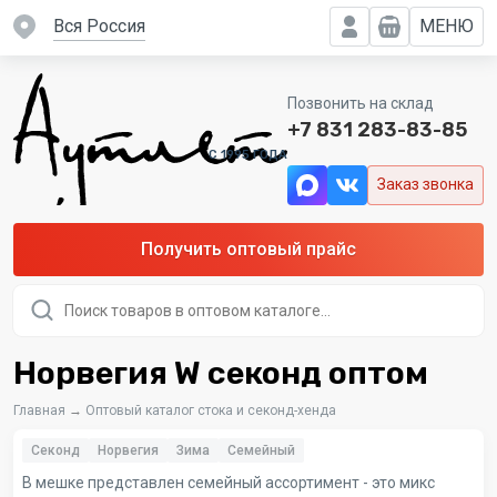
вся Россия
МЕНЮ
Позвонить на склад
+7 831 283-83-85
C 1995 ГОДА
Заказ звонка
Получить оптовый прайс
Поиск
товаров
Норвегия W секонд оптом
Главная
→
Оптовый каталог стока и секонд-хенда
Секонд
Норвегия
Зима
Семейный
В мешке представлен семейный ассортимент - это микс