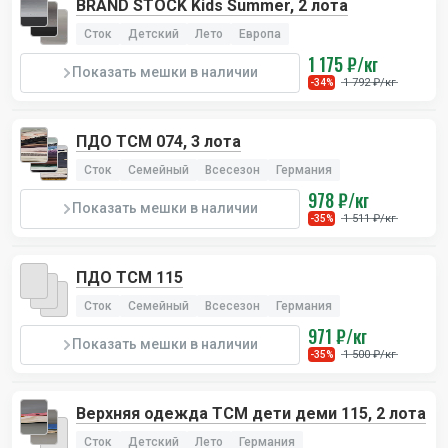
BRAND STOCK Kids Summer, 2 лота
Сток
Детский
Лето
Европа
1 175 ₽/кг
Показать мешки в наличии
1 792 ₽/кг
-34%
ПДО TCM 074, 3 лота
Сток
Семейный
Всесезон
Германия
978 ₽/кг
Показать мешки в наличии
1 511 ₽/кг
-35%
ПДО TCM 115
Сток
Семейный
Всесезон
Германия
971 ₽/кг
Показать мешки в наличии
1 500 ₽/кг
-35%
Верхняя одежда TCM дети деми 115, 2 лота
Сток
Детский
Лето
Германия