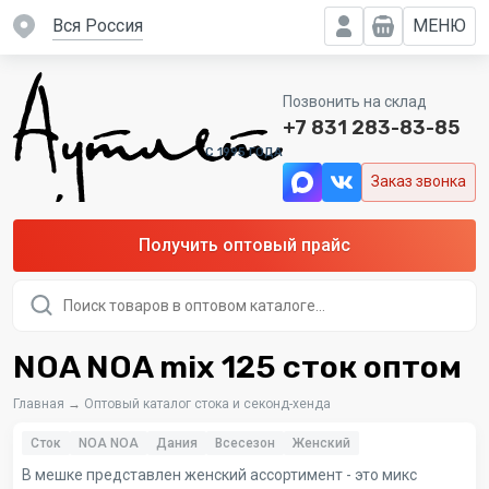
вся Россия
МЕНЮ
Позвонить на склад
+7 831 283-83-85
C 1995 ГОДА
Заказ звонка
Получить оптовый прайс
Поиск
товаров
NOA NOA mix 125 сток оптом
Главная
→
Оптовый каталог стока и секонд-хенда
Сток
NOA NOA
Дания
Всесезон
Женский
В мешке представлен женский ассортимент - это микс