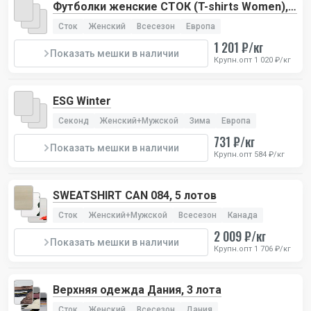
Футболки женские СТОК (T-shirts Women), 3
лота
Сток
Женский
Всесезон
Европа
1 201 ₽/кг
Показать мешки в наличии
Крупн.опт 1 020 ₽/кг
ESG Winter
Секонд
Женский+Мужской
Зима
Европа
731 ₽/кг
Показать мешки в наличии
Крупн.опт 584 ₽/кг
SWEATSHIRT CAN 084, 5 лотов
Сток
Женский+Мужской
Всесезон
Канада
2 009 ₽/кг
Показать мешки в наличии
Крупн.опт 1 706 ₽/кг
Верхняя одежда Дания, 3 лота
Сток
Женский
Всесезон
Дания