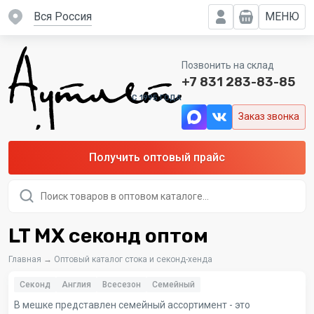
вся Россия
МЕНЮ
Позвонить на склад
+7 831 283-83-85
C 1995 ГОДА
Заказ звонка
Получить оптовый прайс
Поиск
товаров
LT MX секонд оптом
Главная
→
Оптовый каталог стока и секонд-хенда
Секонд
Англия
Всесезон
Семейный
В мешке представлен семейный ассортимент - это