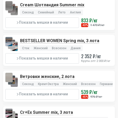
Cream Шотландия Summer mix
Секонд
Семейный
Лето
Англия
833 ₽/кг
Показать мешки в наличии
1 470 ₽/кг
-43%
BESTSELLER WOMEN Spring mix, 3 лота
Сток
Женский
Всесезон
Дания
2 352 ₽/кг
Показать мешки в наличии
Крупн.опт 2 000 ₽/кг
Ветровки женские, 2 лота
Секонд
Крем+Экстра
Женский
Всесезон
Германия
539 ₽/кг
Показать мешки в наличии
976 ₽/кг
-45%
Cr+Ex Summer mix, 3 лота