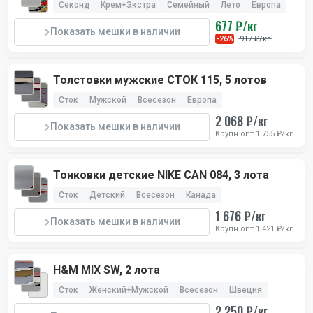
Секонд
Крем+Экстра
Семейный
Лето
Европа
677 ₽/кг
Показать мешки в наличии
917 ₽/кг
-26%
Толстовки мужские СТОК 115, 5 лотов
Сток
Мужской
Всесезон
Европа
2 068 ₽/кг
Показать мешки в наличии
Крупн.опт 1 755 ₽/кг
Тонковки детские NIKE CAN 084, 3 лота
Сток
Детский
Всесезон
Канада
1 676 ₽/кг
Показать мешки в наличии
Крупн.опт 1 421 ₽/кг
H&M MIX SW, 2 лота
Сток
Женский+Мужской
Всесезон
Швеция
2 250 ₽/кг