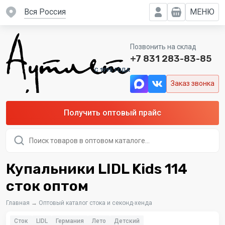
вся Россия
МЕНЮ
Позвонить на склад
+7 831 283-83-85
C 1995 ГОДА
Заказ звонка
Получить оптовый прайс
Поиск
товаров
Купальники LIDL Kids 114
сток оптом
Главная
→
Оптовый каталог стока и секонд-хенда
Сток
LIDL
Германия
Лето
Детский