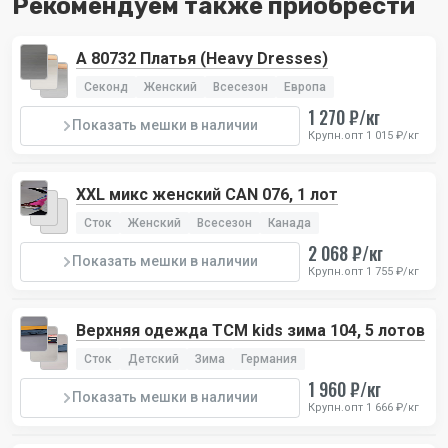
Рекомендуем также приобрести
А 80732 Платья (Heavy Dresses)
Секонд
Женский
Всесезон
Европа
1 270 ₽/кг
Показать мешки в наличии
Крупн.опт 1 015 ₽/кг
XXL микс женский CAN 076, 1 лот
Сток
Женский
Всесезон
Канада
2 068 ₽/кг
Показать мешки в наличии
Крупн.опт 1 755 ₽/кг
Верхняя одежда TCM kids зима 104, 5 лотов
Сток
Детский
Зима
Германия
1 960 ₽/кг
Показать мешки в наличии
Крупн.опт 1 666 ₽/кг