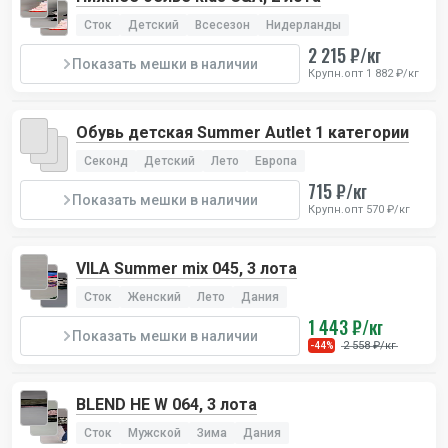
Сток
Детский
Всесезон
Нидерланды
2 215 ₽/кг
Показать мешки в наличии
Крупн.опт 1 882 ₽/кг
Обувь детская Summer Autlet 1 категории
Секонд
Детский
Лето
Европа
715 ₽/кг
Показать мешки в наличии
Крупн.опт 570 ₽/кг
VILA Summer mix 045, 3 лота
Сток
Женский
Лето
Дания
1 443 ₽/кг
Показать мешки в наличии
2 558 ₽/кг
-44%
BLEND HE W 064, 3 лота
Сток
Мужской
Зима
Дания