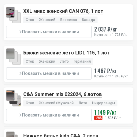
XXL микс женский CAN 076, 1 лот
Сток
Женский
Всесезон
Канада
2 037 ₽/кг
Показать мешки в наличии
Крупн.опт 1 728 ₽/кг
Брюки женские лето LIDL 115, 1 лот
Сток
Женский
Лето
Германия
1 467 ₽/кг
Показать мешки в наличии
Крупн.опт 1 245 ₽/кг
C&A Summer mix 022024, 6 лотов
Сток
Женский+Мужской
Лето
Нидерланды
1 149 ₽/кг
Показать мешки в наличии
1 593 ₽/кг
-28%
Нижнее белье kids C&A, 2 лота