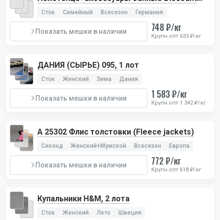
TCM 115
Сток
Семейный
Всесезон
Германия
748 ₽/кг
Показать мешки в наличии
Крупн.опт 633 ₽/кг
ДАНИЯ (СЫРЬЕ) 095, 1 лот
Сток
Женский
Зима
Дания
1 583 ₽/кг
Показать мешки в наличии
Крупн.опт 1 342 ₽/кг
А 25302 Флис толстовки (Fleece jackets)
Секонд
Женский+Мужской
Всесезон
Европа
772 ₽/кг
Показать мешки в наличии
Крупн.опт 618 ₽/кг
Купальники H&M, 2 лота
Сток
Женский
Лето
Швеция