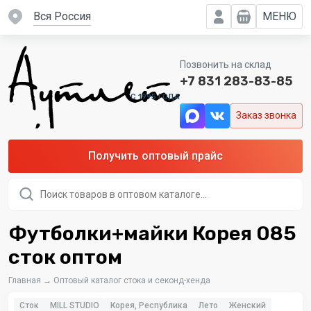
вся Россия
МЕНЮ
Позвонить на склад
+7 831 283-83-85
C 1995 ГОДА
Заказ звонка
Получить оптовый прайс
Поиск
товаров
Футболки+майки Корея 085
сток оптом
Главная
→
Оптовый каталог стока и секонд-хенда
Сток
MILL STUDIO
Корея, Республика
Лето
Женский