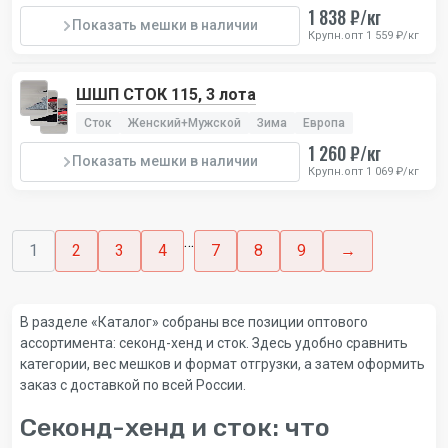
1 838 ₽/кг
Показать мешки в наличии
Крупн.опт 1 559 ₽/кг
ШШП СТОК 115, 3 лота
Сток
Женский+Мужской
Зима
Европа
1 260 ₽/кг
Показать мешки в наличии
Крупн.опт 1 069 ₽/кг
…
1
2
3
4
7
8
9
→
В разделе «Каталог» собраны все позиции оптового
ассортимента: секонд-хенд и сток. Здесь удобно сравнить
категории, вес мешков и формат отгрузки, а затем оформить
заказ с доставкой по всей России.
Секонд-хенд и сток: что