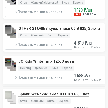
Сток
Женский+Мужской
Зима
Европа
1 170 ₽/шт
Показать мешки в наличии
1 941 ₽/шт
-40%
OTHER STORIES купальники 06 B 035, 3 лота
Сток
Женский
Лето
Европа
4 819 ₽/кг
Показать мешки в наличии
Крупн.опт 4 095 ₽/кг
SC Kids Winter mix 125, 3 лота
Секонд
Детский
Зима
Европа
1 599 ₽/кг
Показать мешки в наличии
Крупн.опт 1 278 ₽/кг
Брюки женские зима СТОК 115, 1 лот
Сток
Женский
Зима
Европа