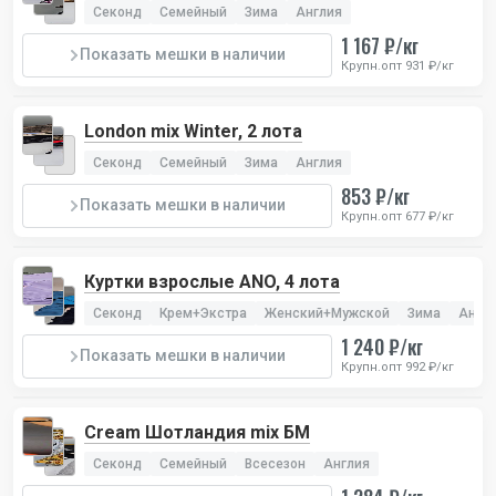
Секонд
Семейный
Зима
Англия
1 167 ₽/кг
Показать мешки в наличии
Крупн.опт 931 ₽/кг
London mix Winter, 2 лота
Секонд
Семейный
Зима
Англия
853 ₽/кг
Показать мешки в наличии
Крупн.опт 677 ₽/кг
Куртки взрослые ANO, 4 лота
Секонд
Крем+Экстра
Женский+Мужской
Зима
Англ
1 240 ₽/кг
Показать мешки в наличии
Крупн.опт 992 ₽/кг
Cream Шотландия mix БМ
Секонд
Семейный
Всесезон
Англия