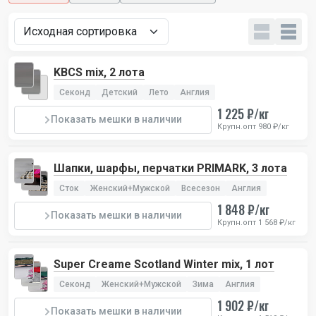
KBCS mix, 2 лота
Секонд
Детский
Лето
Англия
1 225 ₽/кг
Показать мешки в наличии
Крупн.опт 980 ₽/кг
Шапки, шарфы, перчатки PRIMARK, 3 лота
Сток
Женский+Мужской
Всесезон
Англия
1 848 ₽/кг
Показать мешки в наличии
Крупн.опт 1 568 ₽/кг
Super Creame Scotland Winter mix, 1 лот
Секонд
Женский+Мужской
Зима
Англия
1 902 ₽/кг
Показать мешки в наличии