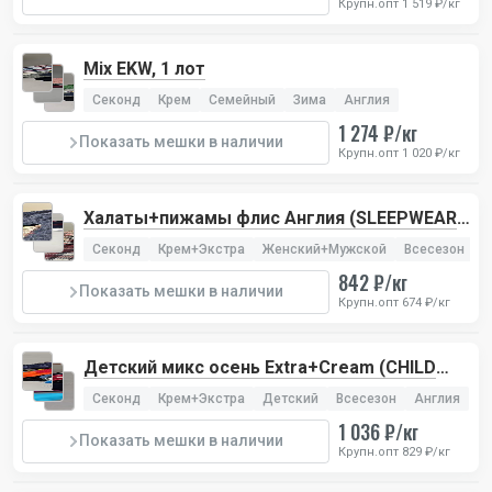
Крупн.опт 1 519 ₽/кг
Mix EKW, 1 лот
Секонд
Крем
Семейный
Зима
Англия
1 274 ₽/кг
Показать мешки в наличии
Крупн.опт 1 020 ₽/кг
Халаты+пижамы флис Англия (SLEEPWEAR
PREMIUM), 1 лот
Секонд
Крем+Экстра
Женский+Мужской
Всесезон
А
842 ₽/кг
Показать мешки в наличии
Крупн.опт 674 ₽/кг
Детский микс осень Extra+Cream (CHILD
AUTUMN EXTRA), 2 лота
Секонд
Крем+Экстра
Детский
Всесезон
Англия
1 036 ₽/кг
Показать мешки в наличии
Крупн.опт 829 ₽/кг