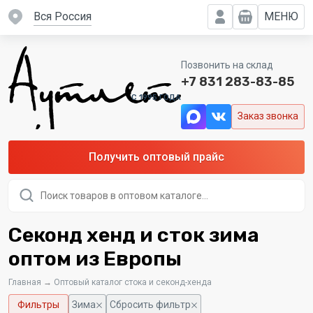
вся Россия
МЕНЮ
Позвонить на склад
+7 831 283-83-85
C 1995 ГОДА
Заказ звонка
Получить оптовый прайс
Поиск
товаров
Секонд хенд и сток зима
оптом из Европы
Главная
→
Оптовый каталог стока и секонд-хенда
Фильтры
Зима
Сбросить фильтр