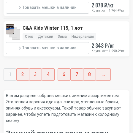
2 078 ₽/кг
Показать мешки в наличии
Крупн.опт 1 764 ₽/кг
C&A Kids Winter 115, 1 лот
Сток
Детский
Зима
Нидерланды
2 343 ₽/кг
Показать мешки в наличии
Крупн.опт 1 990 ₽/кг
…
1
2
3
4
6
7
8
→
В этом разделе собраны мешки с зимним ассортиментом.
Это тёплая верхняя одежда, свитера, утеплённые брюки,
зимняя обувь и аксессуары. Такой товар обычно закупают
заранее, чтобы успеть подготовить магазин к холодному
сезону.
Зимний секонд хенд и сток