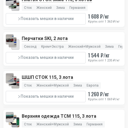
Сток
Женский
Зима
Германия
1 608 ₽/кг
Показать мешки в наличии
Крупн.опт 1 363 ₽/кг
Перчатки SKI, 2 лота
Секонд
Крем+Экстра
Женский+Мужской
Зима
Герм
1 544 ₽/кг
Показать мешки в наличии
Крупн.опт 1 235 ₽/кг
ШШП СТОК 115, 3 лота
Сток
Женский+Мужской
Зима
Европа
1 260 ₽/кг
Показать мешки в наличии
Крупн.опт 1 069 ₽/кг
Верхняя одежда TCM 115, 3 лота
Сток
Женский+Мужской
Зима
Германия