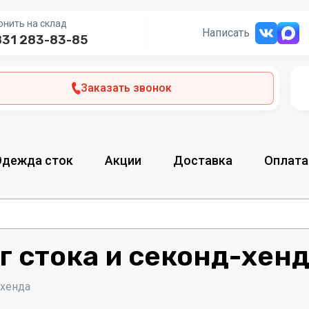
онить на склад
Написать
831 283-83-85
Заказать звонок
Одежда сток
Акции
Доставка
Оплата
г стока и секонд-хен
-хенда