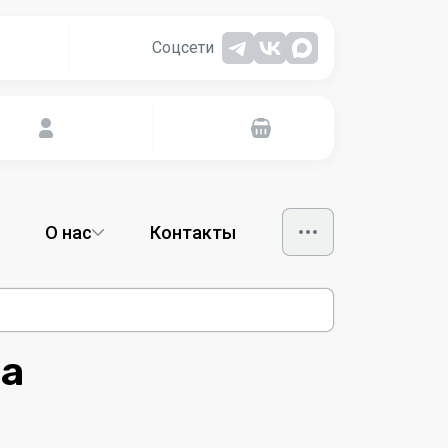
Соцсети
Аксессуары
8
Бижутерия
1
Блузки и топы
15
Брюки и штаны
30
О нас
Контакты
Верхняя одежда
30
Джемперы
20
Джинсы
24
Домашние
19
принадлежности
да
Домашняя одежда
11
Дубленки
3
Жакеты, пиджаки,
11
кардиганы