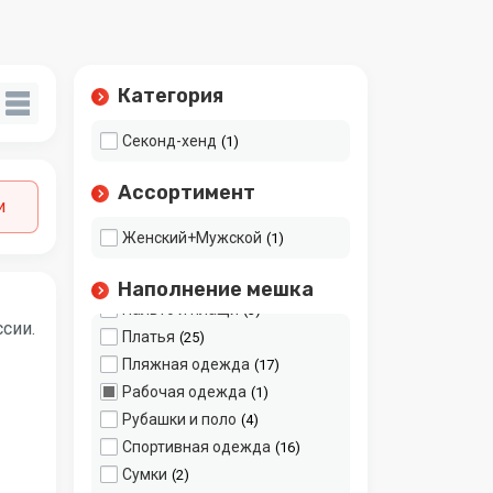
Карнавальные костюмы
2
Кепки
2
Комбинезоны
7
Категория
Костюмы
1
Куртки, ветровки
20
Секонд-хенд
1
Леггинсы, лосины,
16
колготки
Ассортимент
Микс
209
и
Нижнее белье
20
Женский+Мужской
1
Носки
12
Обувь
38
Наполнение мешка
Пальто и плащи
3
ссии.
Платья
25
Пляжная одежда
17
Рабочая одежда
1
Рубашки и поло
4
Спортивная одежда
16
Сумки
2