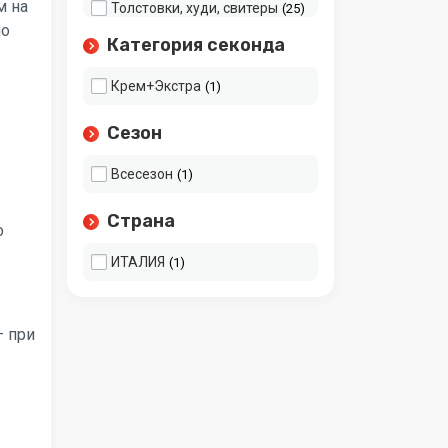
м на
Толстовки, худи, свитеры
25
по
Тонковки
8
Категория секонда
Футболки и майки
25
Шапки, шарфы, перчатки
16
Крем+Экстра
1
Шорты, бриджи
19
Сезон
Юбки
8
Всесезон
1
Страна
о
ИТАЛИЯ
1
— при