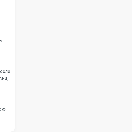
я
После
сии,
нюю