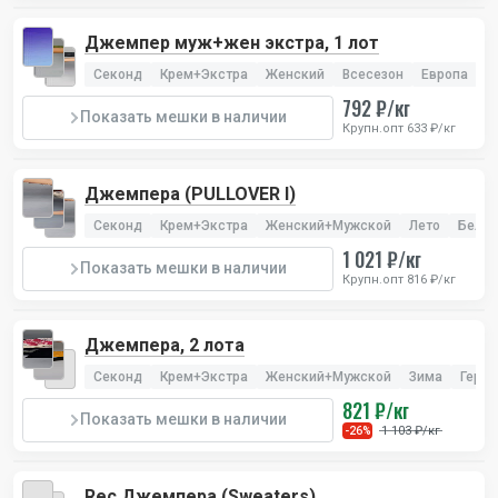
Джемпер муж+жен экстра, 1 лот
Секонд
Крем+Экстра
Женский
Всесезон
Европа
792 ₽/кг
Показать мешки в наличии
Крупн.опт 633 ₽/кг
Джемпера (PULLOVER I)
Секонд
Крем+Экстра
Женский+Мужской
Лето
Бельг
1 021 ₽/кг
Показать мешки в наличии
Крупн.опт 816 ₽/кг
Джемпера, 2 лота
Секонд
Крем+Экстра
Женский+Мужской
Зима
Герм
821 ₽/кг
Показать мешки в наличии
1 103 ₽/кг
-26%
Rec Джемпера (Sweaters)