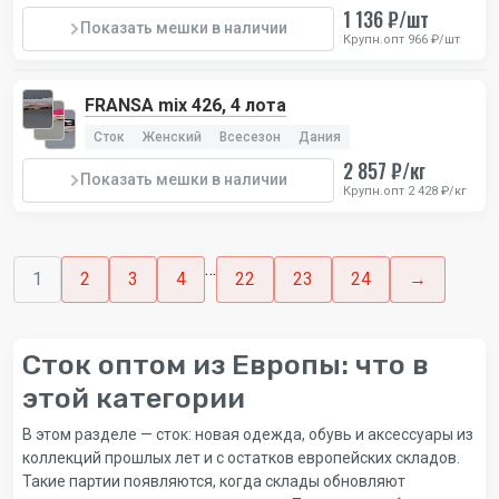
1 136 ₽/шт
Показать мешки в наличии
Крупн.опт 966 ₽/шт
FRANSA mix 426, 4 лота
Сток
Женский
Всесезон
Дания
2 857 ₽/кг
Показать мешки в наличии
Крупн.опт 2 428 ₽/кг
…
1
2
3
4
22
23
24
→
Сток оптом из Европы: что в
этой категории
В этом разделе — сток: новая одежда, обувь и аксессуары из
коллекций прошлых лет и с остатков европейских складов.
Такие партии появляются, когда склады обновляют