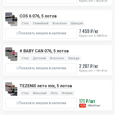
Крупн.опт 1 853 ₽/кг
COS 6 076, 5 лотов
Сток
Семейный
Всесезон
Швеция
7 459 ₽/кг
Показать мешки в наличии
Крупн.опт 6 338 ₽/кг
# BABY CAN 076, 5 лотов
Сток
Детский
Всесезон
Канада
2 287 ₽/кг
Показать мешки в наличии
Крупн.опт 1 941 ₽/кг
TEZENIS лето mix, 5 лотов
Сток
Женский
Лето
Италия
171 ₽/шт
Показать мешки в наличии
356 ₽/шт
-52%