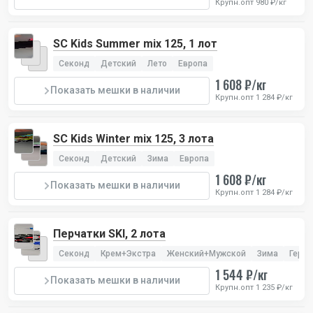
Крупн.опт 980 ₽/кг
SC Kids Summer mix 125, 1 лот
Секонд
Детский
Лето
Европа
1 608 ₽/кг
Показать мешки в наличии
Крупн.опт 1 284 ₽/кг
SC Kids Winter mix 125, 3 лота
Секонд
Детский
Зима
Европа
1 608 ₽/кг
Показать мешки в наличии
Крупн.опт 1 284 ₽/кг
Перчатки SKI, 2 лота
Секонд
Крем+Экстра
Женский+Мужской
Зима
Герм
1 544 ₽/кг
Показать мешки в наличии
Крупн.опт 1 235 ₽/кг