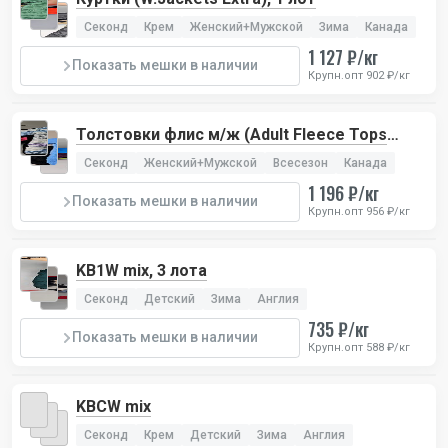
Секонд
Крем
Женский+Мужской
Зима
Канада
1 127 ₽/кг
Показать мешки в наличии
Крупн.опт 902 ₽/кг
Толстовки флис м/ж (Adult Fleece Tops
Pr/Lux), 2 лота
Секонд
Женский+Мужской
Всесезон
Канада
1 196 ₽/кг
Показать мешки в наличии
Крупн.опт 956 ₽/кг
KB1W mix, 3 лота
Секонд
Детский
Зима
Англия
735 ₽/кг
Показать мешки в наличии
Крупн.опт 588 ₽/кг
KBCW mix
Секонд
Крем
Детский
Зима
Англия