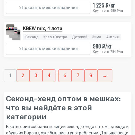
1 225 ₽/кг
Показать мешки в наличии
Крупн.опт 980 ₽/кг
KBEW mix, 4 лота
Секонд
Крем+Экстра
Детский
Зима
Англия
980 ₽/кг
Показать мешки в наличии
Крупн.опт 784 ₽/кг
…
1
2
3
4
6
7
8
→
Секонд-хенд оптом в мешках:
что вы найдёте в этой
категории
В категории собраны позиции секонд-хенда оптом: одежда и
обувь из Европы, уже бывшие в употреблении. Дальше вещи