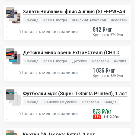
Халаты+пижамы флис Англия (SLEEPWEAR
PREMIUM), 1 лот
Секонд
Крем+Экстра
Женский+Мужской
Всесезон
А
842 ₽/кг
Показать мешки в наличии
Крупн.опт 674 ₽/кг
Детский микс осень Extra+Cream (CHILD
AUTUMN EXTRA), 2 лота
Секонд
Крем+Экстра
Детский
Всесезон
Англия
1 036 ₽/кг
Показать мешки в наличии
Крупн.опт 829 ₽/кг
Футболки м/ж (Super T-Shirts Printed), 1 лот
Секонд
Женский+Мужской
Всесезон
Канада
873 ₽/кг
Показать мешки в наличии
1 412 ₽/кг
-38%
Куртки (W.Jackets Extra), 1 лот