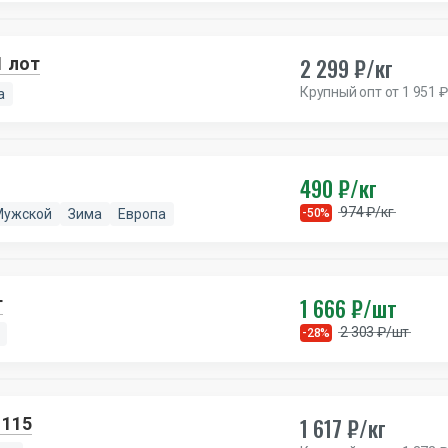
2 299 ₽/кг
1 лот
Крупный опт от 1 951 ₽
а
490 ₽/кг
974 ₽/кг
Мужской
Зима
Европа
-50%
1 666 ₽/шт
т
2 303 ₽/шт
-28%
1 617 ₽/кг
 115