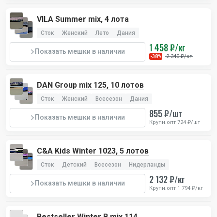
VILA Summer mix, 4 лота
Сток
Женский
Лето
Дания
1 458 ₽/кг
Показать мешки в наличии
2 340 ₽/кг
-38%
DAN Group mix 125, 10 лотов
Сток
Женский
Всесезон
Дания
855 ₽/шт
Показать мешки в наличии
Крупн.опт 724 ₽/шт
C&A Kids Winter 1023, 5 лотов
Сток
Детский
Всесезон
Нидерланды
2 132 ₽/кг
Показать мешки в наличии
Крупн.опт 1 794 ₽/кг
Bestseller Winter В mix 114