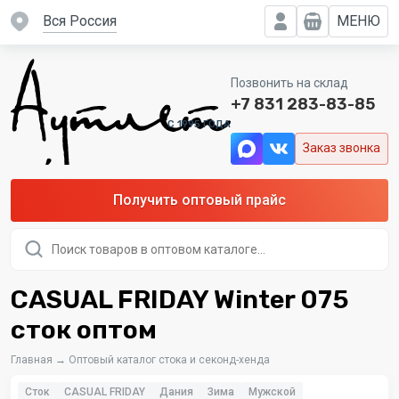
вся Россия
МЕНЮ
Позвонить на склад
+7 831 283-83-85
C 1995 ГОДА
Заказ звонка
Получить оптовый прайс
Поиск
товаров
CASUAL FRIDAY Winter 075
сток оптом
Главная
→
Оптовый каталог стока и секонд-хенда
Сток
CASUAL FRIDAY
Дания
Зима
Мужской