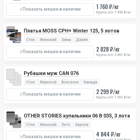
1 760 ₽/кг
Показать мешки в наличии
Крупн.опт 1 495 ₽/кг
Платья MOSS CPH+ Winter 125, 5 лотов
Сток
Женский
Зима
Дания
2 828 ₽/кг
Показать мешки в наличии
Крупн.опт 2 401 ₽/кг
Рубашки муж CAN 076
Сток
Мужской
Всесезон
Канада
2 299 ₽/кг
Показать мешки в наличии
Крупн.опт 1 951 ₽/кг
OTHER STORIES купальники 06 B 035, 3 лота
Сток
Женский
Лето
Европа
4 844 ₽/кг
Показать мешки в наличии
Крупн.опт 4 116 ₽/кг