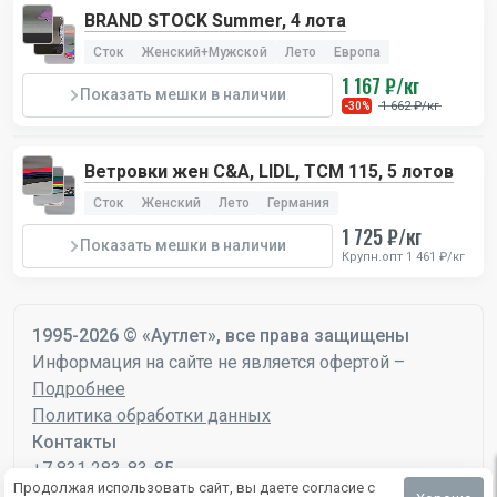
BRAND STOCK Summer, 4 лота
Сток
Женский+Мужской
Лето
Европа
1 167 ₽/кг
Показать мешки в наличии
1 662 ₽/кг
-30%
Ветровки жен C&A, LIDL, TCM 115, 5 лотов
Сток
Женский
Лето
Германия
1 725 ₽/кг
Показать мешки в наличии
Крупн.опт 1 461 ₽/кг
1995-2026 © «Аутлет», все права защищены
Информация на сайте не является офертой –
Подробнее
Политика обработки данных
Контакты
+7 831 283-83-85
Продолжая использовать сайт, вы даете согласие с
mail@autlet.ru