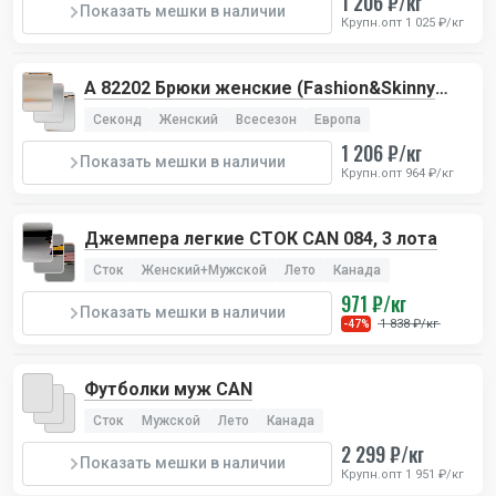
1 206 ₽/кг
Показать мешки в наличии
Крупн.опт 1 025 ₽/кг
А 82202 Брюки женские (Fashion&Skinny
Pants)
Секонд
Женский
Всесезон
Европа
1 206 ₽/кг
Показать мешки в наличии
Крупн.опт 964 ₽/кг
Джемпера легкие СТОК CAN 084, 3 лота
Сток
Женский+Мужской
Лето
Канада
971 ₽/кг
Показать мешки в наличии
1 838 ₽/кг
-47%
Футболки муж CAN
Сток
Мужской
Лето
Канада
2 299 ₽/кг
Показать мешки в наличии
Крупн.опт 1 951 ₽/кг