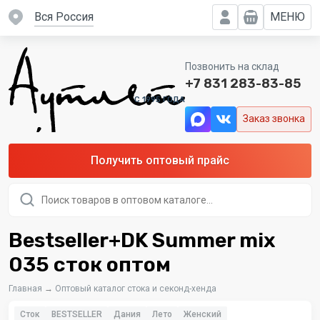
вся Россия
МЕНЮ
Позвонить на склад
+7 831 283-83-85
C 1995 ГОДА
Заказ звонка
Получить оптовый прайс
Поиск
товаров
Bestseller+DK Summer mix
035 сток оптом
Главная
→
Оптовый каталог стока и секонд-хенда
Сток
BESTSELLER
Дания
Лето
Женский