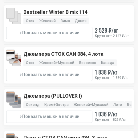
Bestseller Winter В mix 114
Сток
Женский
Зима
Дания
2 529 ₽/кг
Показать мешки в наличии
Крупн.опт 2 147 ₽/кг
Джемпера СТОК CAN 084, 4 лота
Сток
Женский+Мужской
Всесезон
Канада
1 838 ₽/кг
Показать мешки в наличии
Крупн.опт 1 559 ₽/кг
Джемпера (PULLOVER I)
Секонд
Крем+Экстра
Женский+Мужской
Лето
Бельг
1 036 ₽/кг
Показать мешки в наличии
Крупн.опт 829 ₽/кг
Платья СТОК CAN зима 084, 3 лота