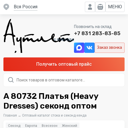
вся Россия
МЕНЮ
Позвонить на склад
+7 831 283-83-85
C 1995 ГОДА
Заказ звонка
Получить оптовый прайс
Поиск
товаров
А 80732 Платья (Heavy
Dresses) секонд оптом
Главная
→
Оптовый каталог стока и секонд-хенда
Секонд
Европа
Всесезон
Женский