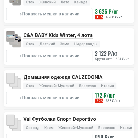
Сток
Женский
Лето
Канада
3 626 ₽/кг
Показать мешки в наличии
4 268 ₽/кг
-15%
C&A BABY Kids Winter, 4 лота
Сток
Детский
Зима
Нидерланды
2 122 ₽/кг
Показать мешки в наличии
Крупн.опт 1 804 ₽/кг
Домашняя одежда CALZEDONIA
Сток
Женский+Мужской
Всесезон
Италия
172 ₽/шт
Показать мешки в наличии
358 ₽/шт
-52%
Val Футболки Спорт Deportivo
Секонд
Крем
Женский+Мужской
Всесезон
Италия
858 ₽/кг