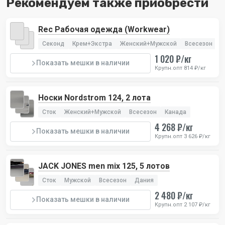
Рекомендуем также приобрести
Rec Рабочая одежда (Workwear)
Секонд
Крем+Экстра
Женский+Мужской
Всесезон
И
1 020 ₽/кг
Показать мешки в наличии
Крупн.опт 814 ₽/кг
Носки Nordstrom 124, 2 лота
Сток
Женский+Мужской
Всесезон
Канада
4 268 ₽/кг
Показать мешки в наличии
Крупн.опт 3 626 ₽/кг
JACK JONES men mix 125, 5 лотов
Сток
Мужской
Всесезон
Дания
2 480 ₽/кг
Показать мешки в наличии
Крупн.опт 2 107 ₽/кг